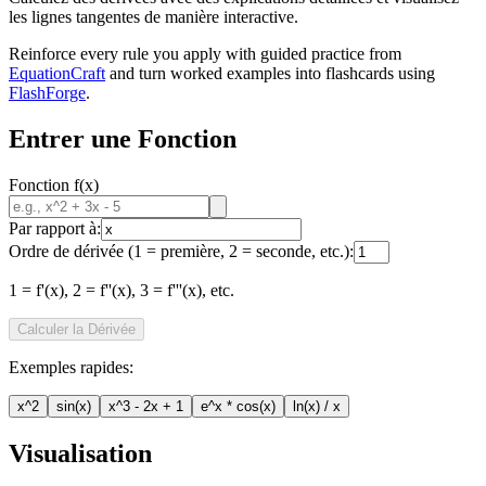
les lignes tangentes de manière interactive.
Reinforce every rule you apply with guided practice from
EquationCraft
and turn worked examples into flashcards using
FlashForge
.
Entrer une Fonction
Fonction f(x)
Par rapport à:
Ordre de dérivée (1 = première, 2 = seconde, etc.):
1 = f'(x), 2 = f''(x), 3 = f'''(x), etc.
Calculer la Dérivée
Exemples rapides:
x^2
sin(x)
x^3 - 2x + 1
e^x * cos(x)
ln(x) / x
Visualisation