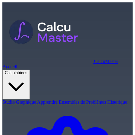
Calcu
Master
Accueil
Calculatrices
Studio Graphique
Apprendre
Ensembles de Problèmes
Historique